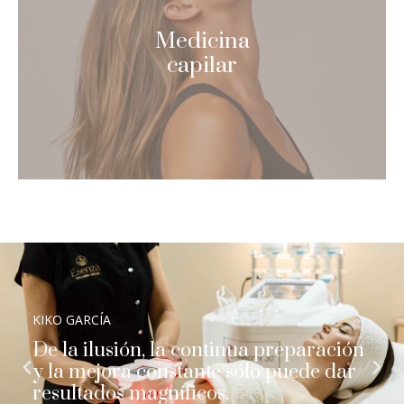
Medicina
capilar
KIKO GARCÍA
De la ilusión, la continua preparación
y la mejora constante sólo puede dar
resultados magníficos.