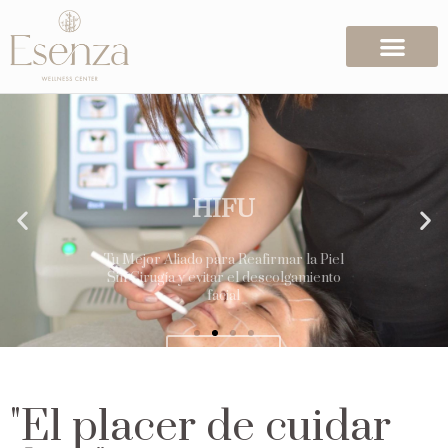
HIFU
Tu Mejor Aliado para Reafirmar la Piel
Sin Cirugía y evitar el descolgamiento
facial
más info
"El placer de cuidar