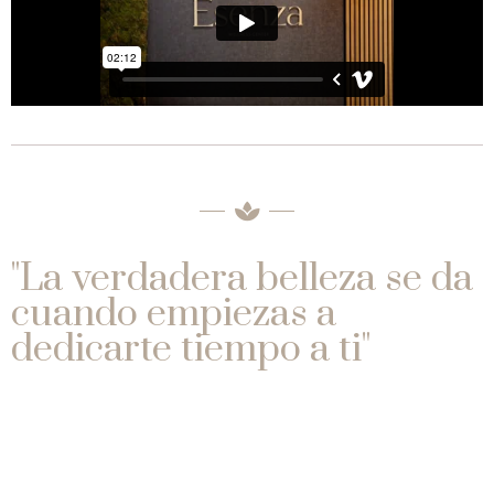
"La verdadera belleza se da
cuando empiezas a
dedicarte tiempo a ti"