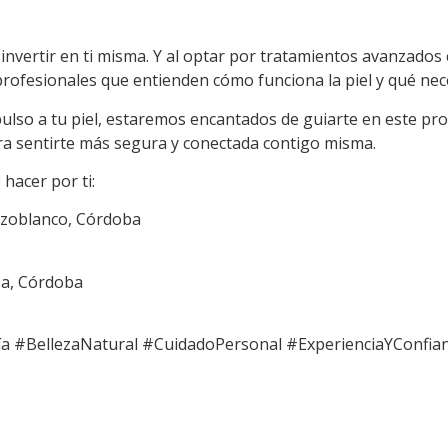
de invertir en ti misma. Y al optar por tratamientos avanzado
rofesionales que entienden cómo funciona la piel y qué ne
pulso a tu piel, estaremos encantados de guiarte en este p
ra sentirte más segura y conectada contigo misma.
hacer por ti:
Pozoblanco, Córdoba
sa, Córdoba
gía #BellezaNatural #CuidadoPersonal #ExperienciaYConfia