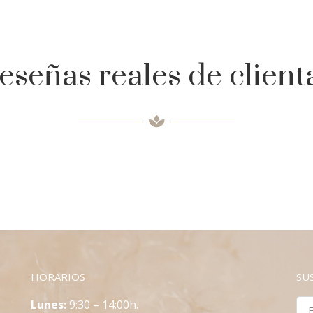
eseñas reales de client
HORARIOS
SU
L
unes:
9:30 – 14:00h.