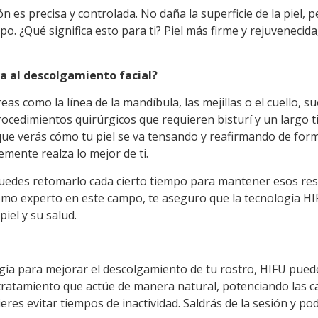
 es precisa y controlada. No daña la superficie de la piel, 
mpo. ¿Qué significa esto para ti? Piel más firme y rejuvenecid
va al descolgamiento facial?
eas como la línea de la mandíbula, las mejillas o el cuello,
 procedimientos quirúrgicos que requieren bisturí y un largo
 que verás cómo tu piel se va tensando y reafirmando de form
emente realza lo mejor de ti.
uedes retomarlo cada cierto tiempo para mantener esos resul
mo experto en este campo, te aseguro que la tecnología HI
iel y su salud.
rugía para mejorar el descolgamiento de tu rostro, HIFU pued
ratamiento que actúe de manera natural, potenciando las ca
res evitar tiempos de inactividad. Saldrás de la sesión y pod