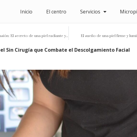
Inicio
El centro
Servicios
Microp
Otoño, el momento perfecto para la microdermoabrasión: El secreto de una piel radiante y libre de impurezas
El sueño de una piel firme y lu
iel Sin Cirugía que Combate el Descolgamiento Facial