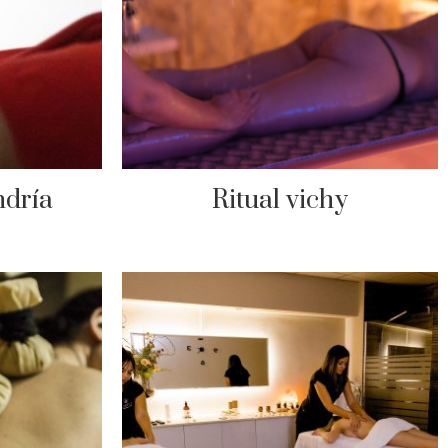
ndría
Ritual vichy