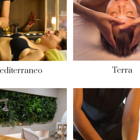
Terra
editerraneo