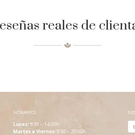
eseñas reales de client
HORARIOS
SU
L
unes:
9:30 – 14:00h.
Martes a Viernes:
9:30 – 20:00h.