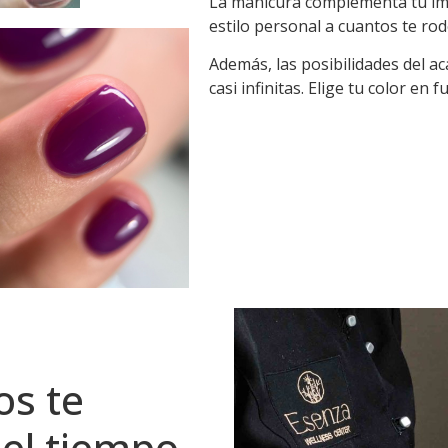
La manicura complementa tu imag
estilo personal a cuantos te ro
Además, las posibilidades del 
casi infinitas. Elige tu color e
os te
o el tiempo…