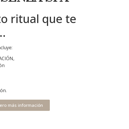
 ritual que te
r…
ncluye:
ACIÓN,
ión
ión.
ero más información