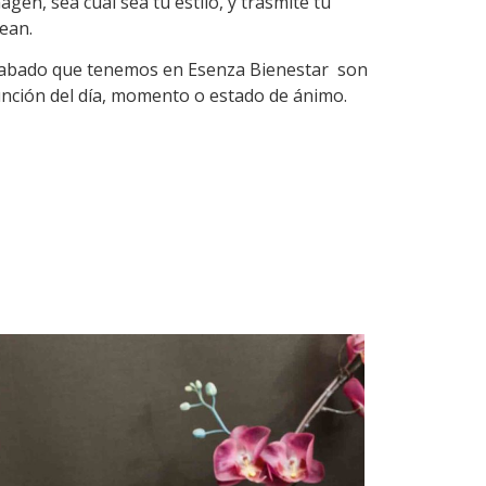
en, sea cual sea tu estilo, y trasmite tu
dean.
acabado que tenemos en Esenza Bienestar son
n función del día, momento o estado de ánimo.