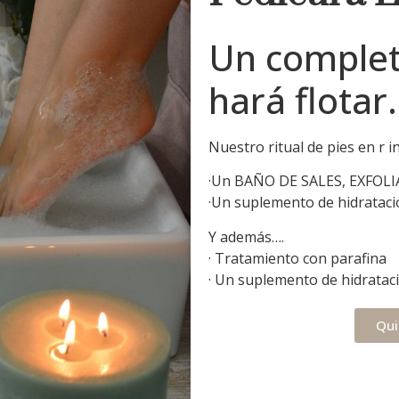
Un completo
hará flota
Nuestro ritual de pies en r i
·Un BAÑO DE SALES, EXFOLI
·Un suplemento de hidratac
Y además….
· Tratamiento con parafina
· Un suplemento de hidratac
Qui