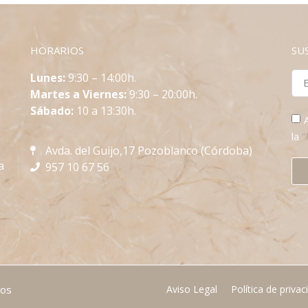
HORARIOS
SU
L
unes:
9:30 – 14:00h.
Martes a Viernes:
9:30 – 20:00h.
Sábado:
10 a 13:30h.
la
“
Avda. del Guijo,17 Pozoblanco (Córdoba)
a
957 10 67 56
dos
Aviso Legal
Política de privac