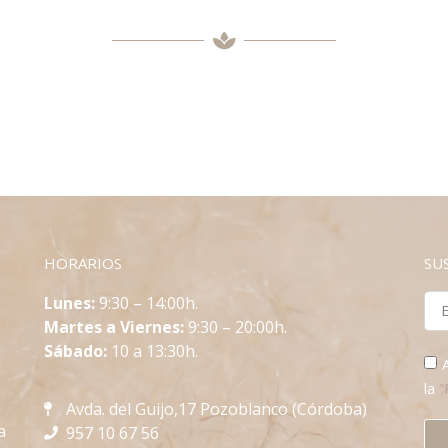
HORARIOS
SU
L
unes:
9:30 – 14:00h.
Martes a Viernes:
9:30 – 20:00h.
Sábado:
10 a 13:30h.
la
“
Avda. del Guijo,17 Pozoblanco (Córdoba)
a
957 10 67 56